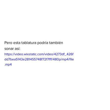
Pero esta tablatura podría también 
sonar así:
https://video.wixstatic.com/video/4273df_426f
dd7bea5143e281455748f72f7fff/480p/mp4/file
.mp4