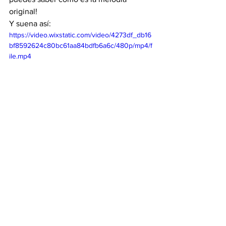
original!
Y suena así:
https://video.wixstatic.com/video/4273df_db16
bf8592624c80bc61aa84bdfb6a6c/480p/mp4/f
ile.mp4