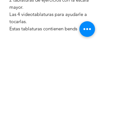
mayor.
Las 4 videotablaturas para ayudarle a
tocarlas.
Estas tablaturas contienen bends
Dificultad 2 (Medio)
Farmotabs
stephane_laidet@hotmail.com
+34 667 027 543